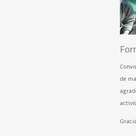
For
Convo
de ma
agrad
activi
Graci