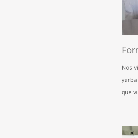
For
Nos v
yerba 
que v