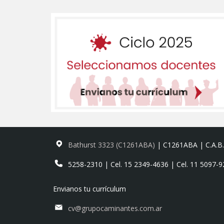
Bathurst 3323 (C1261ABA)
| C1261ABA | C.A.B.
5258-2310 | Cel. 15 2349-4636 | Cel. 11 5097-
Envianos tu currículum
cv@grupocaminantes.com.ar